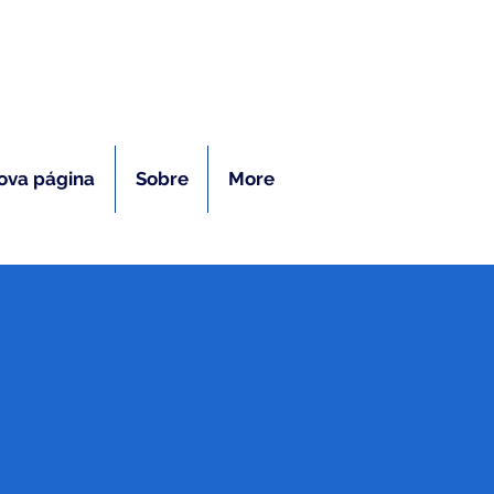
ras
ova página
Sobre
More