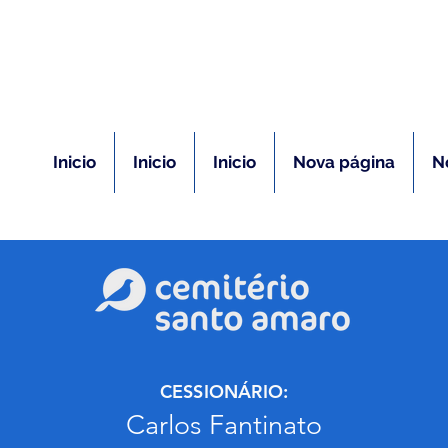
(11) 5026-2750
m caso de óbito:
Plantão 24 ho
Inicio
Inicio
Inicio
Nova página
N
CESSIONÁRIO:
Carlos Fantinato