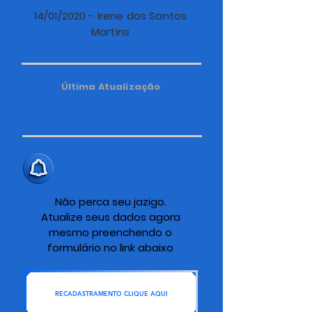
14/01/2020 - Irene dos Santos
Martins
Última Atualização
ALERTA IMPORTANTE
Não perca seu jazigo.
Atualize seus dados agora
mesmo preenchendo o
formulário no link abaixo
RECADASTRAMENTO CLIQUE AQUI