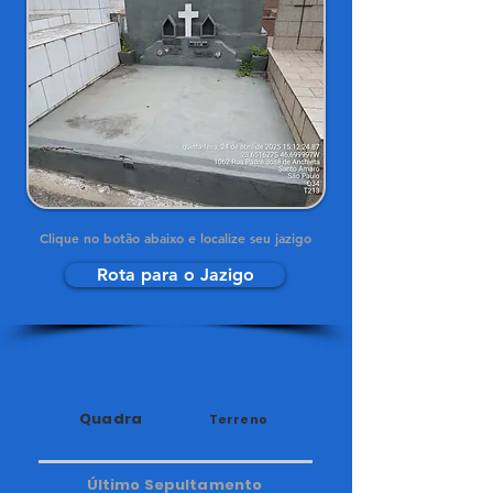
Clique no botão abaixo e localize seu jazigo
Rota para o Jazigo
34
213
Quadra
Terreno
Último Sepultamento