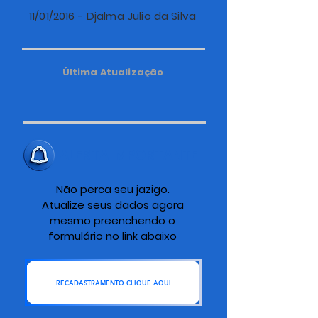
11/01/2016 - Djalma Julio da Silva
Última Atualização
ALERTA IMPORTANTE
Não perca seu jazigo.
Atualize seus dados agora
mesmo preenchendo o
formulário no link abaixo
RECADASTRAMENTO CLIQUE AQUI