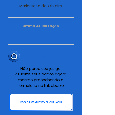
Maria Rosa de Oliveira
Última Atualização
ALERTA IMPORTANTE
Não perca seu jazigo.
Atualize seus dados agora
mesmo preenchendo o
formulário no link abaixo
RECADASTRAMENTO CLIQUE AQUI