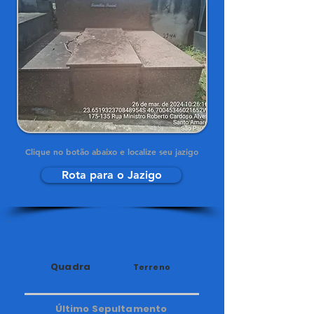
Clique no botão abaixo e localize seu jazigo
Rota para o Jazigo
34
294
Quadra
Terreno
Último Sepultamento