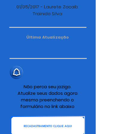
01/05/2017 - Laurete Zacaib
Trainida Silva
Última Atualização
ALERTA IMPORTANTE
Não perca seu jazigo.
Atualize seus dados agora
mesmo preenchendo o
formulário no link abaixo
RECADASTRAMENTO CLIQUE AQUI