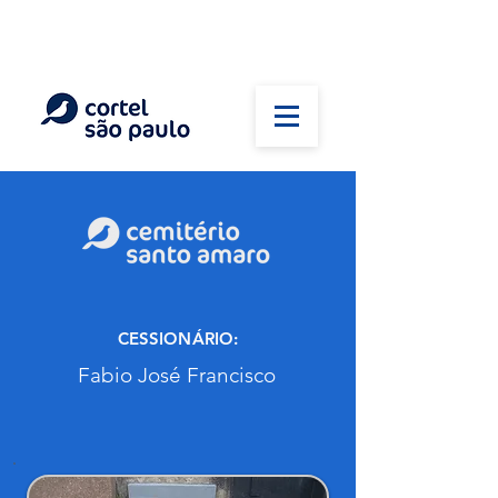
(11) 5026-2750
Em caso de óbito:
Plantão 24 horas
CESSIONÁRIO:
Fabio José Francisco