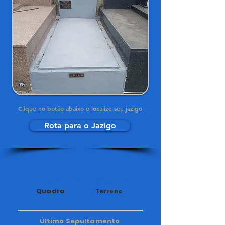
Clique no botão abaixo e localize seu jazigo
Rota para o Jazigo
34
294A
Quadra
Terreno
Último Sepultamento