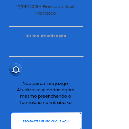
17/05/2016 - Florisaldo José
Francisco
Última Atualização
ALERTA IMPORTANTE
Não perca seu jazigo.
Atualize seus dados agora
mesmo preenchendo o
formulário no link abaixo
RECADASTRAMENTO CLIQUE AQUI