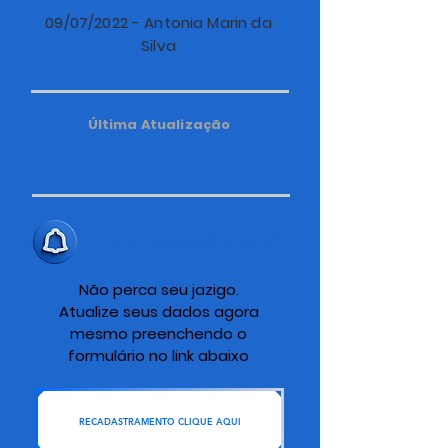
09/07/2022 - Antonia Marin da
Silva
Última Atualização
ALERTA IMPORTANTE
Não perca seu jazigo.
Atualize seus dados agora
mesmo preenchendo o
formulário no link abaixo
RECADASTRAMENTO CLIQUE AQUI