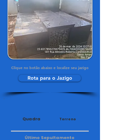
Clique no botão abaixo e localize seu jazigo
Rota para o Jazigo
34
299
Quadra
Terreno
Último Sepultamento