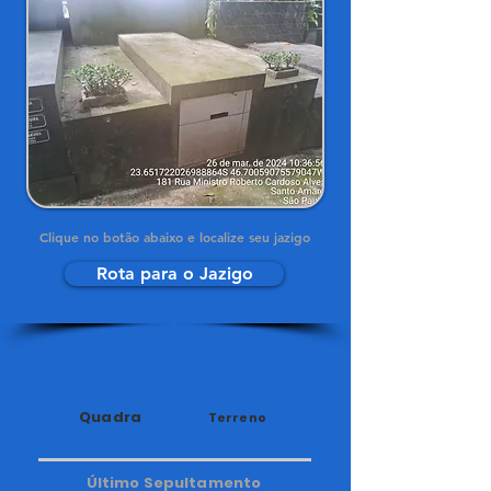
Clique no botão abaixo e localize seu jazigo
Rota para o Jazigo
34
350
Quadra
Terreno
Último Sepultamento