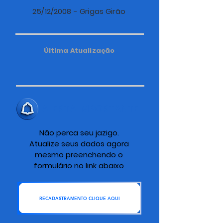
25/12/2008 - Grigas Girão
Última Atualização
ALERTA IMPORTANTE
Não perca seu jazigo.
Atualize seus dados agora
mesmo preenchendo o
formulário no link abaixo
RECADASTRAMENTO CLIQUE AQUI