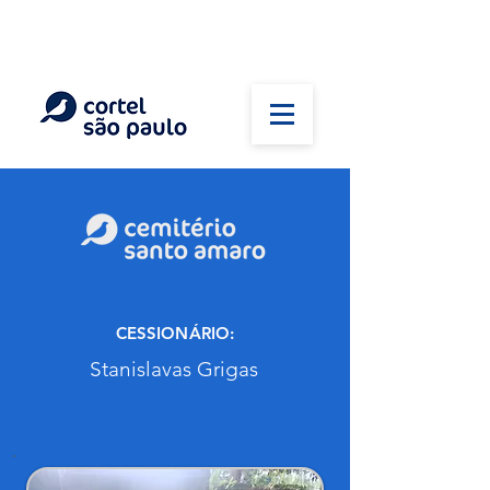
(11) 5026-2750
Em caso de óbito:
Plantão 24 horas
CESSIONÁRIO:
Stanislavas Grigas