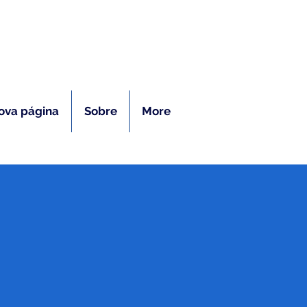
ras
ova página
Sobre
More