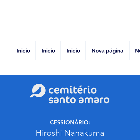
(11) 5026-2750
m caso de óbito:
Plantão 24 ho
Inicio
Inicio
Inicio
Nova página
N
CESSIONÁRIO:
Hiroshi Nanakuma