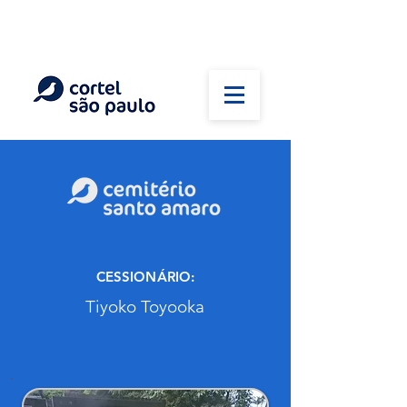
(11) 5026-2750
Em caso de óbito:
Plantão 24 horas
CESSIONÁRIO:
Tiyoko Toyooka