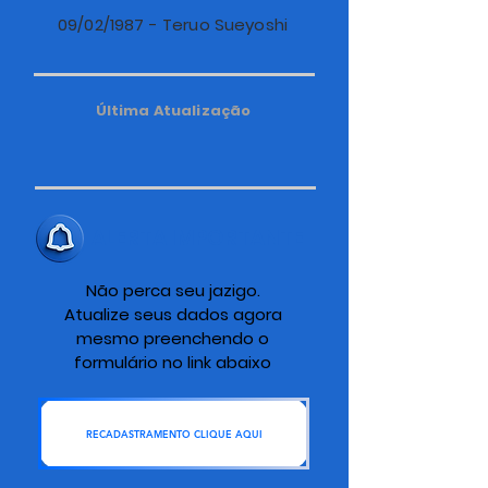
09/02/1987 - Teruo Sueyoshi
Última Atualização
ALERTA IMPORTANTE
Não perca seu jazigo.
Atualize seus dados agora
mesmo preenchendo o
formulário no link abaixo
RECADASTRAMENTO CLIQUE AQUI