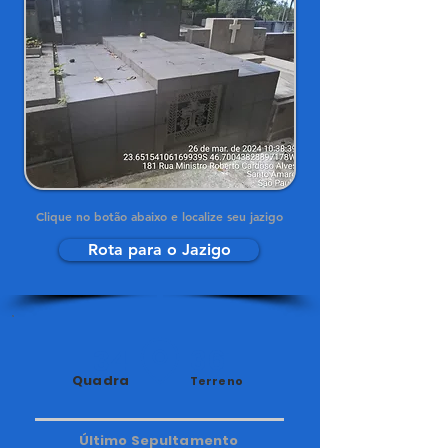
Clique no botão abaixo e localize seu jazigo
Rota para o Jazigo
34
361
Quadra
Terreno
Último Sepultamento