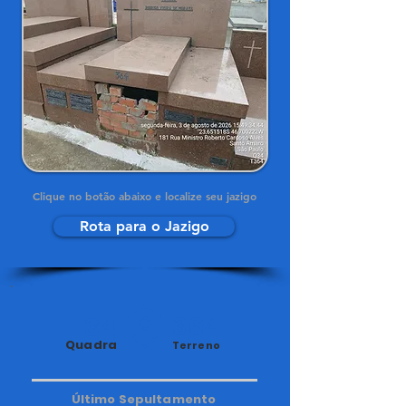
Clique no botão abaixo e localize seu jazigo
Rota para o Jazigo
34
364
Quadra
Terreno
Último Sepultamento