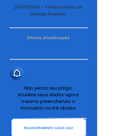
24/05/2004 - Tereza Vieira de
Moraes Prestes
Última Atualização
ALERTA IMPORTANTE
Não perca seu jazigo.
Atualize seus dados agora
mesmo preenchendo o
formulário no link abaixo
RECADASTRAMENTO CLIQUE AQUI