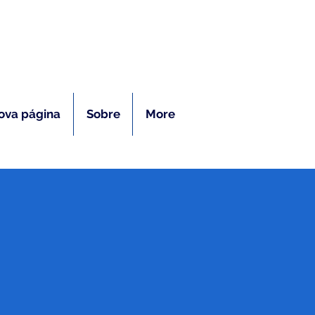
ras
ova página
Sobre
More