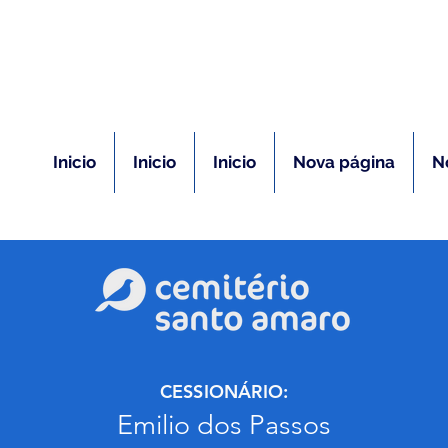
(11) 5026-2750
m caso de óbito:
Plantão 24 ho
Inicio
Inicio
Inicio
Nova página
N
CESSIONÁRIO:
Emilio dos Passos