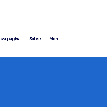
ras
ova página
Sobre
More
7